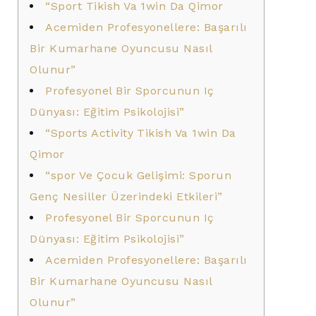
“Sport Tikish Va 1win Da Qimor
Acemiden Profesyonellere: Başarılı
Bir Kumarhane Oyuncusu Nasıl
Olunur”
Profesyonel Bir Sporcunun Iç
Dünyası: Eğitim Psikolojisi”
“Sports Activity Tikish Va 1win Da
Qimor
“spor Ve Çocuk Gelişimi: Sporun
Genç Nesiller Üzerindeki Etkileri”
Profesyonel Bir Sporcunun Iç
Dünyası: Eğitim Psikolojisi”
Acemiden Profesyonellere: Başarılı
Bir Kumarhane Oyuncusu Nasıl
Olunur”