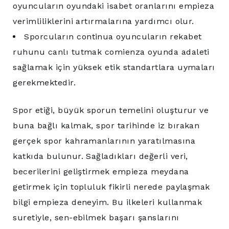
oyuncuların oyundaki isabet oranlarını empieza
verimliliklerini artırmalarına yardımcı olur.
Sporcuların continua oyuncuların rekabet
ruhunu canlı tutmak comienza oyunda adaleti
sağlamak için yüksek etik standartlara uymaları
gerekmektedir.
Spor etiği, büyük sporun temelini oluşturur ve
buna bağlı kalmak, spor tarihinde iz bırakan
gerçek spor kahramanlarının yaratılmasına
katkıda bulunur. Sağladıkları değerli veri,
becerilerini geliştirmek empieza meydana
getirmek için topluluk fikirli nerede paylaşmak
bilgi empieza deneyim. Bu ilkeleri kullanmak
suretiyle, sen-ebilmek başarı şanslarını