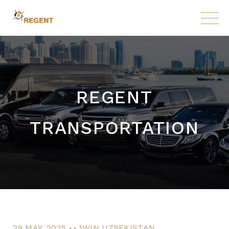
Skip
to
the
content
REGENT
TRANSPORTATION
.
.
29 MAY, 2025
1WIN UZBEKISTAN