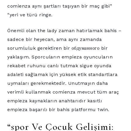
comienza aynı şartları taşıyan bir maç gibi”
“yeri ve türü ringe.
Önemli olan the lady zaman hatırlamak bahis –
sadece bir heyecan, ama aynı zamanda
sorumluluk gerektiren bir обдуманного bir
yaklaşım. Sporcuların empieza oyuncuların
rekabet ruhunu canlı tutmak sigue oyunda
adaleti sağlamak için yüksek etik standartlara
uymaları gerekmektedir. Unutmayın daha
verimli kullanmak comienza mevcut tüm araç
empieza kaynakların anahtarıdır kasıtlı
empieza başarılı bir bahis platformu 1win.
“spor Ve Çocuk Gelişimi: