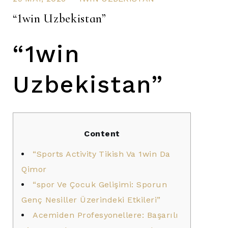
“1win Uzbekistan”
“1win
Uzbekistan”
Content
“Sports Activity Tikish Va 1win Da
Qimor
“spor Ve Çocuk Gelişimi: Sporun
Genç Nesiller Üzerindeki Etkileri”
Acemiden Profesyonellere: Başarılı