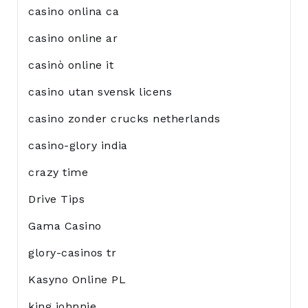
casino onlina ca
casino online ar
casinò online it
casino utan svensk licens
casino zonder crucks netherlands
casino-glory india
crazy time
Drive Tips
Gama Casino
glory-casinos tr
Kasyno Online PL
king johnnie