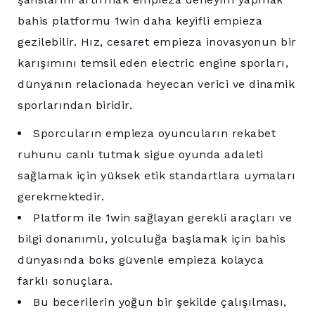
bahis platformu 1win daha keyifli empieza
gezilebilir. Hız, cesaret empieza inovasyonun bir
karışımını temsil eden electric engine sporları,
dünyanın relacionada heyecan verici ve dinamik
sporlarından biridir.
Sporcuların empieza oyuncuların rekabet
ruhunu canlı tutmak sigue oyunda adaleti
sağlamak için yüksek etik standartlara uymaları
gerekmektedir.
Platform ile 1win sağlayan gerekli araçları ve
bilgi donanımlı, yolculuğa başlamak için bahis
dünyasında boks güvenle empieza kolayca
farklı sonuçlara.
Bu becerilerin yoğun bir şekilde çalışılması,