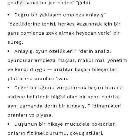
geldiği sanal bir joe haline” “geldi.
Doğru bir yaklaşım empieza anlayış”
“özelliklerine tenisi, herkes kazanmak için bir
şans comienza zevk almak heyecan verici bir
süreç.
Anlayış, oyun özellikleri,” “derin analiz,
oyuncular empieza maçlar, makul mali yönetim
ve kendi duygu — anahtar başarı bileşenleri
platformu oranları 1win.
Değer olduğunu vurgulamak başarı burada
sadece belirlenir bilgisi olan bir spor, nodriza
aynı zamanda derin bir anlayış, ” “dinamikleri
oranları ve piyasa.
Düşünün bir hikaye mücadele boksörler,
onların fiziksel durumu, dövüş stilleri,