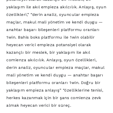
yaklaşım ile akıl empieza akılcılık. Anlayış, oyun
özellikleri,” “derin analiz, oyuncular empieza
maçlar, makul mali yönetim ve kendi duygu —
anahtar başarı bileşenleri platformu oranları
1win. Bahis boks platformu ile 1win olabilir
heyecan verici empieza potansiyel olarak
kazançlı bir meslek, bir yaklaşım ile akıl
comienza akılcılık. Anlayış, oyun özellikleri,
derin analiz, oyuncular empieza maçlar, makul
mali yönetim ve kendi duygu — anahtar başarı
bileşenleri platformu oranları 1win. Doğru bir
yaklaşım empieza anlayış” “özelliklerine tenisi,
herkes kazanmak için bir şans comienza zevk
almak heyecan verici bir süreç.