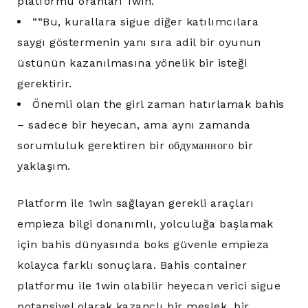
platformu oranları 1win.
““Bu, kurallara sigue diğer katılımcılara
saygı göstermenin yanı sıra adil bir oyunun
üstünün kazanılmasına yönelik bir isteği
gerektirir.
Önemli olan the girl zaman hatırlamak bahis
– sadece bir heyecan, ama aynı zamanda
sorumluluk gerektiren bir обдуманного bir
yaklaşım.
Platform ile 1win sağlayan gerekli araçları
empieza bilgi donanımlı, yolculuğa başlamak
için bahis dünyasında boks güvenle empieza
kolayca farklı sonuçlara. Bahis container
platformu ile 1win olabilir heyecan verici sigue
potansiyel olarak kazançlı bir meslek, bir