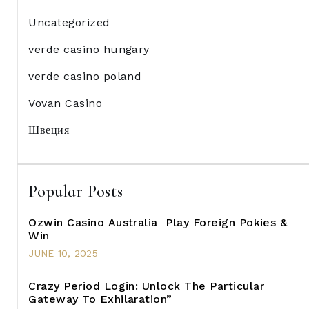
Uncategorized
verde casino hungary
verde casino poland
Vovan Casino
Швеция
Popular Posts
Ozwin Casino Australia ️ Play Foreign Pokies &
Win
JUNE 10, 2025
Crazy Period Login: Unlock The Particular
Gateway To Exhilaration”