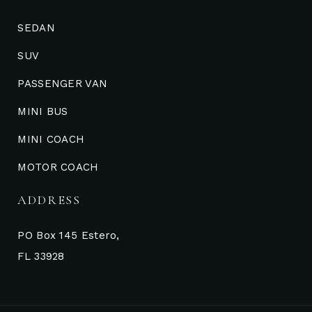
SEDAN
SUV
PASSENGER VAN
MINI BUS
MINI COACH
MOTOR COACH
ADDRESS
PO Box 145 Estero,
FL 33928