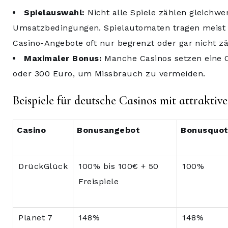
Spielauswahl:
Nicht alle Spiele zählen gleichwer
Umsatzbedingungen. Spielautomaten tragen meist 
Casino-Angebote oft nur begrenzt oder gar nicht zä
Maximaler Bonus:
Manche Casinos setzen eine O
oder 300 Euro, um Missbrauch zu vermeiden.
Beispiele für deutsche Casinos mit attraktiv
Casino
Bonusangebot
Bonusquo
DrückGlück
100% bis 100€ + 50
100%
Freispiele
Planet 7
148%
148%