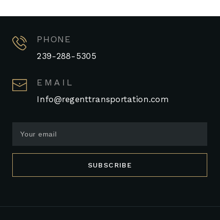
PHONE
239-288-5305
EMAIL
Info@regenttransportation.com
SUBSCRIBE