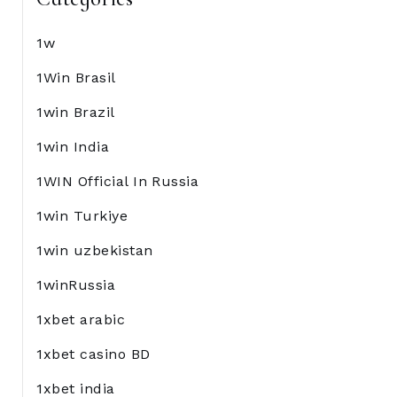
1w
1Win Brasil
1win Brazil
1win India
1WIN Official In Russia
1win Turkiye
1win uzbekistan
1winRussia
1xbet arabic
1xbet casino BD
1xbet india