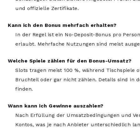
und offizielle Zertifikate.
Kann ich den Bonus mehrfach erhalten?
In der Regel ist ein No-Deposit-Bonus pro Perso
erlaubt. Mehrfache Nutzungen sind meist ausge
Welche Spiele zählen für den Bonus-Umsatz?
Slots tragen meist 100 %, während Tischspiele o
Bruchteil oder gar nicht zählen. Details sind in
finden.
Wann kann ich Gewinne auszahlen?
Nach Erfüllung der Umsatzbedingungen und Veri
Kontos, was je nach Anbieter unterschiedlich la