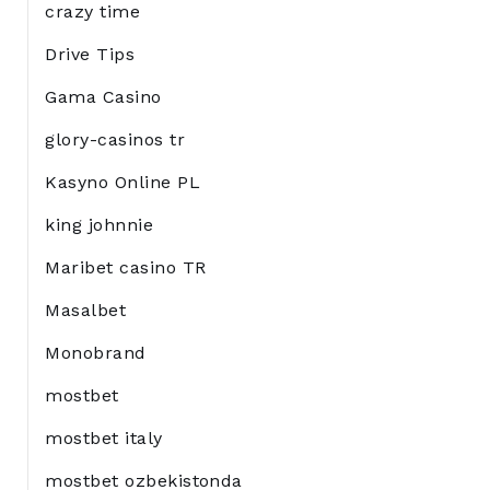
crazy time
Drive Tips
Gama Casino
glory-casinos tr
Kasyno Online PL
king johnnie
Maribet casino TR
Masalbet
Monobrand
mostbet
mostbet italy
mostbet ozbekistonda