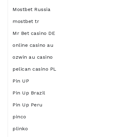
Mostbet Russia
mostbet tr
Mr Bet casino DE
online casino au
ozwin au casino
pelican casino PL
Pin UP
Pin Up Brazil
Pin Up Peru
pinco
plinko