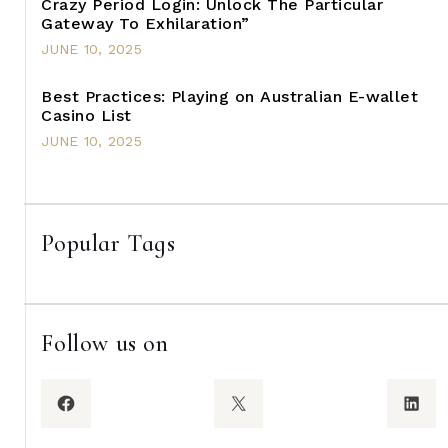
Crazy Period Login: Unlock The Particular
Gateway To Exhilaration”
JUNE 10, 2025
Best Practices: Playing on Australian E-wallet
Casino List
JUNE 10, 2025
Popular Tags
Follow us on
Facebook
X
Lin