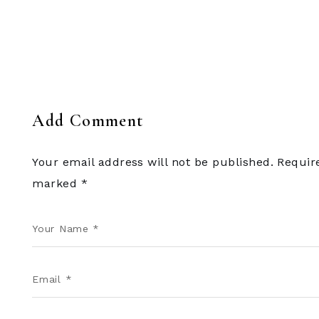
Add Comment
Your email address will not be published.
Require
marked
*