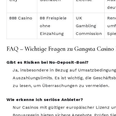
deu
888 Casino
88 Freispiele
UK
Ren
ohne
Gambling
umf
Einzahlung
Commission
Spi
FAQ – Wichtige Fragen zu Gangsta Casino
Gibt es Risiken bei No-Deposit-Boni?
Ja, insbesondere in Bezug auf Umsatzbedingun
Auszahlungslimits. Es ist wichtig, die Geschäft
zu lesen, um Überraschungen zu vermeiden.
Wie erkenne ich seriöse Anbieter?
Nur Casinos mit gültiger europäischer Lizenz u
Bonusregeln bieten sichere Angebote. Prüfen S