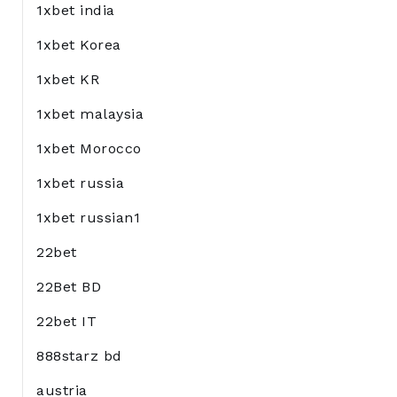
1xbet india
1xbet Korea
1xbet KR
1xbet malaysia
1xbet Morocco
1xbet russia
1xbet russian1
22bet
22Bet BD
22bet IT
888starz bd
austria