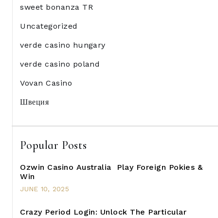
sweet bonanza TR
Uncategorized
verde casino hungary
verde casino poland
Vovan Casino
Швеция
Popular Posts
Ozwin Casino Australia ️ Play Foreign Pokies &
Win
JUNE 10, 2025
Crazy Period Login: Unlock The Particular