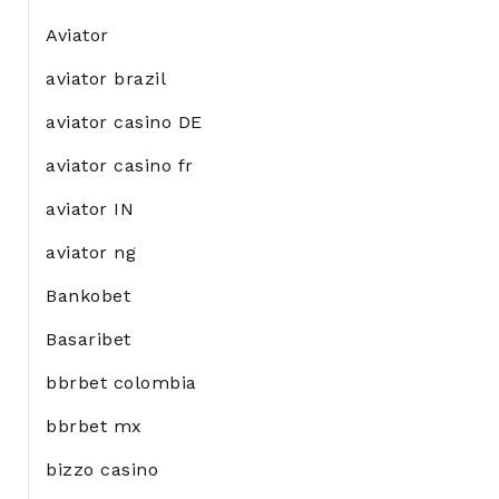
Aviator
aviator brazil
aviator casino DE
aviator casino fr
aviator IN
aviator ng
Bankobet
Basaribet
bbrbet colombia
bbrbet mx
bizzo casino