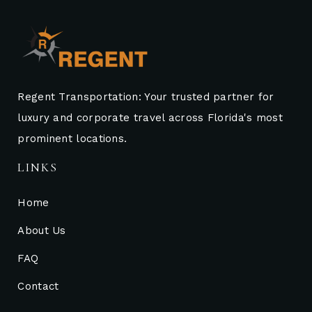
Regent Transportation: Your trusted partner for
luxury and corporate travel across Florida's most
prominent locations.
LINKS
Home
About Us
FAQ
Contact