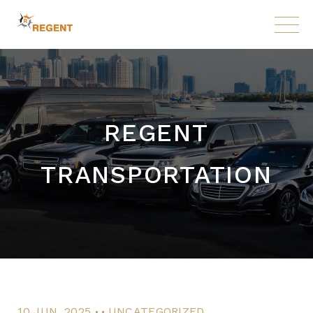
Skip
to
the
content
REGENT
TRANSPORTATION
.
.
10 JUN, 2025
UNCATEGORIZED