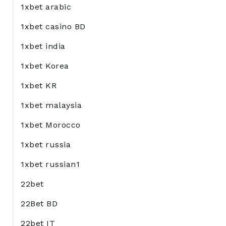
1xbet arabic
1xbet casino BD
1xbet india
1xbet Korea
1xbet KR
1xbet malaysia
1xbet Morocco
1xbet russia
1xbet russian1
22bet
22Bet BD
22bet IT