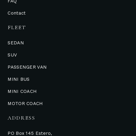
FAQ
Contact
FLEET
SEDAN
SUV
PASSENGER VAN
MINI BUS
MINI COACH
MOTOR COACH
ADDRESS
PO Box 145 Estero,