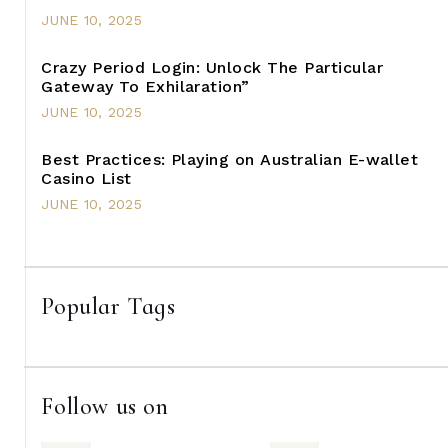
JUNE 10, 2025
Crazy Period Login: Unlock The Particular
Gateway To Exhilaration”
JUNE 10, 2025
Best Practices: Playing on Australian E-wallet
Casino List
JUNE 10, 2025
Popular Tags
Follow us on