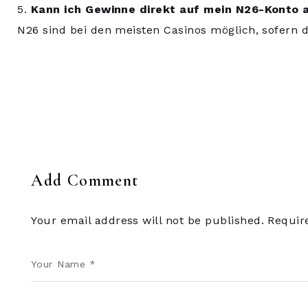
Kann ich Gewinne direkt auf mein N26-Konto 
N26 sind bei den meisten Casinos möglich, sofern 
Add Comment
Your email address will not be published.
Requir