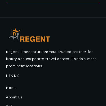
Regent Transportation: Your trusted partner for
luxury and corporate travel across Florida's most
prominent locations.
LINKS
Home
About Us