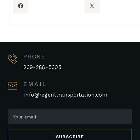
Facebook
X
PHONE
239-288-5305
EMAIL
Info@regenttransportation.com
SUBSCRIBE