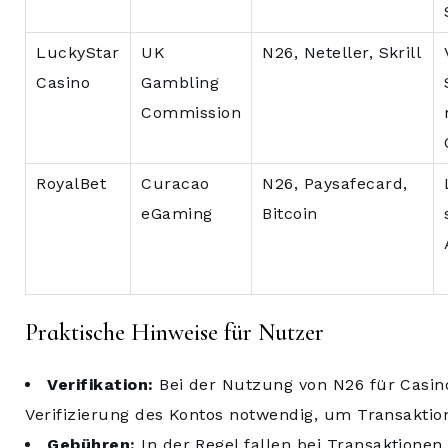
LuckyStar
UK
N26, Neteller, Skrill
Casino
Gambling
Commission
RoyalBet
Curacao
N26, Paysafecard,
eGaming
Bitcoin
Praktische Hinweise für Nutzer
Verifikation:
Bei der Nutzung von N26 für Casino
Verifizierung des Kontos notwendig, um Transakti
Gebühren:
In der Regel fallen bei Transaktionen