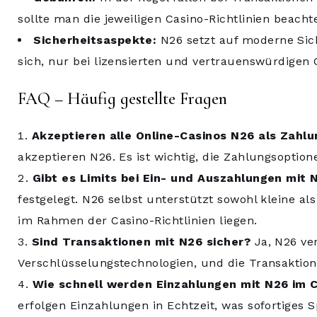
sollte man die jeweiligen Casino-Richtlinien beacht
Sicherheitsaspekte:
N26 setzt auf moderne Sich
sich, nur bei lizensierten und vertrauenswürdigen 
FAQ – Häufig gestellte Fragen
Akzeptieren alle Online-Casinos N26 als Zahlu
akzeptieren N26. Es ist wichtig, die Zahlungsopti
Gibt es Limits bei Ein- und Auszahlungen mit 
festgelegt. N26 selbst unterstützt sowohl kleine al
im Rahmen der Casino-Richtlinien liegen.
Sind Transaktionen mit N26 sicher?
Ja, N26 v
Verschlüsselungstechnologien, und die Transaktion
Wie schnell werden Einzahlungen mit N26 im 
erfolgen Einzahlungen in Echtzeit, was sofortiges S