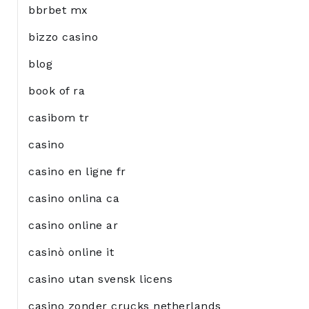
bbrbet mx
bizzo casino
blog
book of ra
casibom tr
casino
casino en ligne fr
casino onlina ca
casino online ar
casinò online it
casino utan svensk licens
casino zonder crucks netherlands