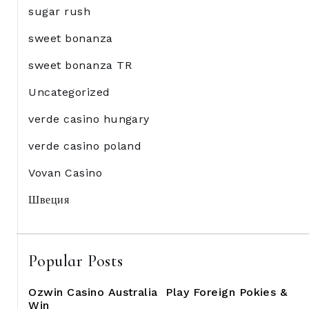
sugar rush
sweet bonanza
sweet bonanza TR
Uncategorized
verde casino hungary
verde casino poland
Vovan Casino
Швеция
Popular Posts
Ozwin Casino Australia ️ Play Foreign Pokies &
Win