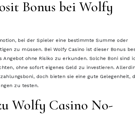
osit Bonus bei Wolfy
omotion, bei der Spieler eine bestimmte Summe oder
ätigen zu müssen. Bei Wolfy Casino ist dieser Bonus b
s Angebot ohne Risiko zu erkunden. Solche Boni sind id
hten, ohne sofort eigenes Geld zu investieren. Allerdi
nzahlungsboni, doch bieten sie eine gute Gelegenheit, 
ngen zu testen.
 zu Wolfy Casino No-