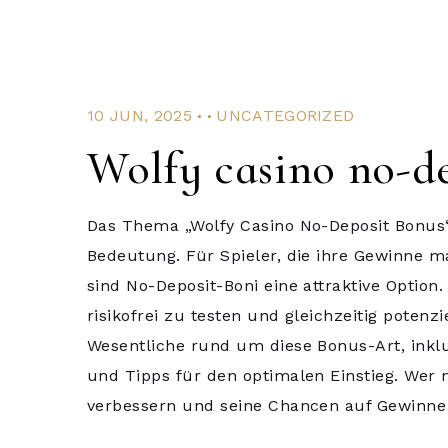
.
.
10 JUN, 2025
UNCATEGORIZED
Wolfy casino no-d
Das Thema „Wolfy Casino No-Deposit Bonus
Bedeutung. Für Spieler, die ihre Gewinne m
sind No-Deposit-Boni eine attraktive Option
risikofrei zu testen und gleichzeitig potenzi
Wesentliche rund um diese Bonus-Art, inklu
und Tipps für den optimalen Einstieg. Wer m
verbessern und seine Chancen auf Gewinne