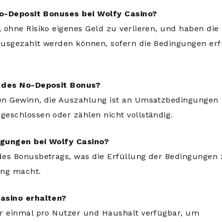
No-Deposit Bonuses bei Wolfy Casino?
 ohne Risiko eigenes Geld zu verlieren, und haben die
ausgezahlt werden können, sofern die Bedingungen erf
 des No-Deposit Bonus?
len Gewinn, die Auszahlung ist an Umsatzbedingungen
geschlossen oder zählen nicht vollständig.
gungen bei Wolfy Casino?
des Bonusbetrags, was die Erfüllung der Bedingungen
ung macht.
asino erhalten?
ur einmal pro Nutzer und Haushalt verfügbar, um