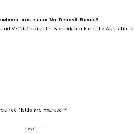
Gewinnen aus einem No-Deposit Bonus?
nd Verifizierung der Kontodaten kann die Auszahlun
equired fields are marked
*