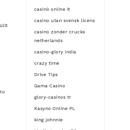
casinò online it
casino utan svensk licens
üllt
casino zonder crucks
netherlands
casino-glory india
crazy time
Drive Tips
Gama Casino
 zu
glory-casinos tr
Kasyno Online PL
king johnnie