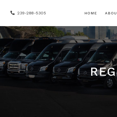
Skip
to
the
239-288-5305
HOME
ABOU
content
REG