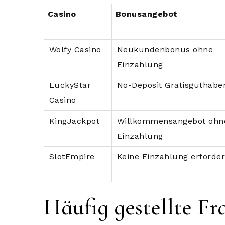
Casino
Bonusangebot
Wolfy Casino
Neukundenbonus ohne
Einzahlung
LuckyStar
No-Deposit Gratisguthabe
Casino
KingJackpot
Willkommensangebot ohn
Einzahlung
SlotEmpire
Keine Einzahlung erforder
Häufig gestellte F