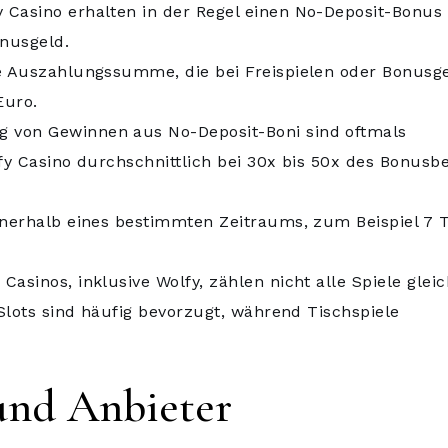
Casino erhalten in der Regel einen No-Deposit-Bonus 
onusgeld.
e Auszahlungssumme, die bei Freispielen oder Bonusg
Euro.
g von Gewinnen aus No-Deposit-Boni sind oftmals
y Casino durchschnittlich bei 30x bis 50x des Bonusb
nnerhalb eines bestimmten Zeitraums, zum Beispiel 7 
Casinos, inklusive Wolfy, zählen nicht alle Spiele glei
lots sind häufig bevorzugt, während Tischspiele
 und Anbieter