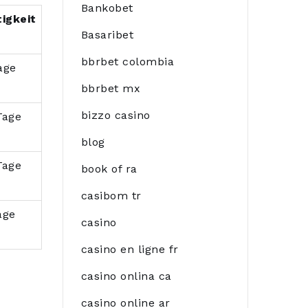
Bankobet
tigkeit
Basaribet
bbrbet colombia
age
bbrbet mx
bizzo casino
Tage
blog
Tage
book of ra
casibom tr
age
casino
casino en ligne fr
casino onlina ca
casino online ar